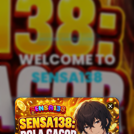
MODERN GAMING ZONE
WELCOME TO
SENSA138
Kirain bercanda, beli super scatter di Gate
of Olympus Super Scatter kali x500nya gak
ngtak, turun terus. Entah gamenya yang
gacor atau situsnya. Tapi kata teman saya